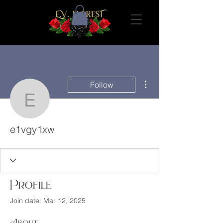
More actions
Follow
e1vgy1xw
e1vgy1xw
Profile
Join date: Mar 12, 2025